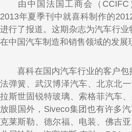
k
a
h
i
r
由中国法国工商会（CCIFC
e
W
a
l
e
d
e
t
2013年夏季刊中就喜科制作的2012
I
i
n
b
o
进行了报道。这期杂志为汽车行业
在中国汽车制造和销售领域的发展
喜科在国内汽车行业的客户包括
法弹簧、武汉博泽汽车、北京北一
拉斯世固锐特玻璃、索格菲汽车、
放眼国外，Siveco集团也有许
克莱斯勒、德尔福、电装、佛吉亚