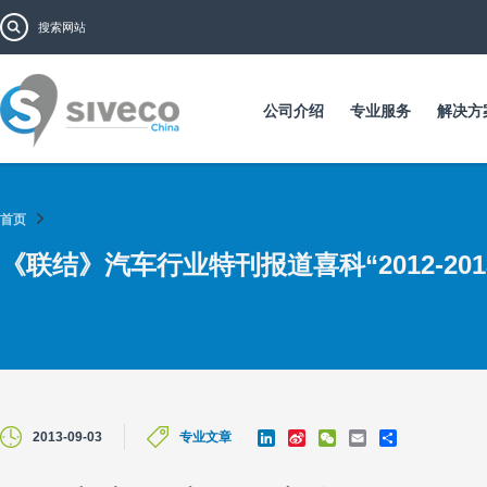
跳
搜索表单
搜索
转
到
主
要
公司介绍
专业服务
解决方
内
容
首页
《联结》汽车行业特刊报道喜科“2012-20
L
S
W
E
S
2013-09-03
专业文章
i
i
e
m
h
n
n
C
a
a