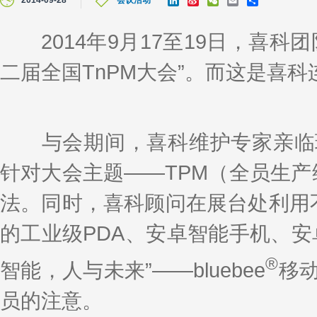
2014-09-28
会议活动
i
i
e
m
h
n
n
C
a
a
k
a
h
i
r
2014年9月17至19日，喜科
e
W
a
l
e
d
e
t
二届全国TnPM大会”。而这是喜科
I
i
n
b
o
与会期间，喜科维护专家亲临现
针对大会主题——TPM（全员生产
法。同时，喜科顾问在展台处利用不同终端：
的工业级PDA、安卓智能手机、安
®
智能，人与未来”——bluebee
移
员的注意。