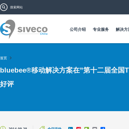
跳
搜索表单
搜索
转
到
主
要
公司介绍
专业服务
解决方
内
容
首页
bluebee®移动解决方案在”第十二届全国
好评
L
S
W
E
S