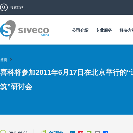
跳
搜索表单
搜索
转
到
主
要
公司介绍
专业服务
解决方
内
容
首页
喜科将参加2011年6月17日在北京举行的
筑”研讨会
L
S
W
E
S