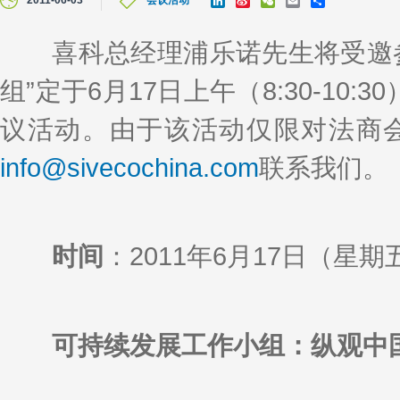
2011-06-03
会议活动
i
i
e
m
h
n
n
C
a
a
k
a
h
i
r
喜科总经理浦乐诺先生将受邀参加
e
W
a
l
e
d
e
t
组”定于6月17日上午（8:30-10
I
i
n
b
o
议活动。由于该活动仅限对法商
info@sivecochina.com
联系我们。
时间
：2011年6月17日（星期五）
可持续发展工作小组：纵观中