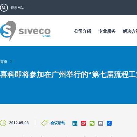
跳
搜索表单
搜索
转
到
主
要
公司介绍
专业服务
解决方
内
容
首页
喜科即将参加在广州举行的“第七届流程工
L
S
W
E
S
2012-05-08
会议活动
i
i
e
m
h
n
n
C
a
a