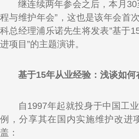
k
a
h
i
r
继连续两年参会之后，本月30至
e
W
a
l
e
d
e
t
程与维护年会”，这也是该年会首
I
i
n
b
o
科总经理浦乐诺先生将发表”基于1
进项目”的主题演讲。
基于15年从业经验：浅谈如
自1997年起就投身于中国工业
例，分享其在国内实施维护改进
盖：