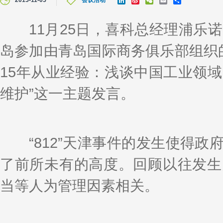
2015-11-05
会议活动
i
i
e
m
h
n
n
C
a
a
k
a
h
i
r
11月25日，喜科总经理浦乐诺
e
W
a
l
e
d
e
t
岛参加由青岛国际商务俱乐部组织
I
i
n
b
o
15年从业经验：浅谈中国工业领
维护”这一主题发言。
“812”天津事件的发生使得政
了前所未有的高度。回顾以往发生
当等人为管理因素相关。