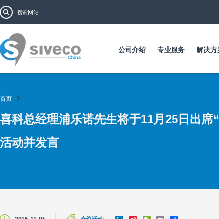
跳
搜索表单
搜索
转
到
主
要
公司介绍
专业服务
解决方
内
容
首页
喜科总经理浦乐诺先生将于11月25日出席
活动并发言
L
S
W
E
S