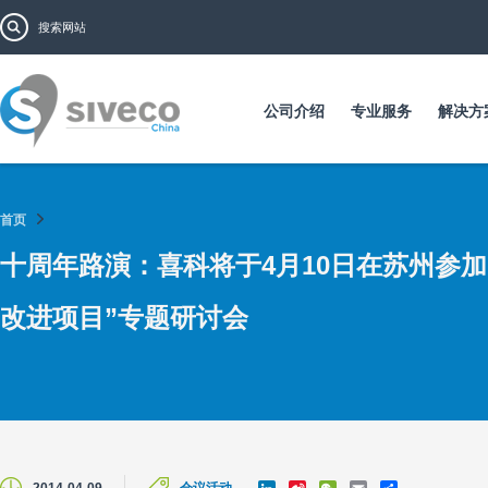
跳
搜索表单
搜索
转
到
主
要
公司介绍
专业服务
解决方
内
容
首页
十周年路演：喜科将于4月10日在苏州参
改进项目”专题研讨会
L
S
W
E
S