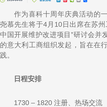
2014-04-09
会议活动
i
i
e
m
h
n
n
C
a
a
k
a
h
i
r
作为喜科十周年庆典活动的一
e
W
a
l
e
d
e
t
尧慕先生将于4月10日出席在苏州
I
i
n
b
o
中国开展维护改进项目”研讨会并
的意大利工商组织发起，旨在在
践。
日程安排
1730 – 1820 注册、热场交流