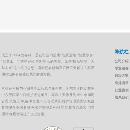
导航栏
成立于2004的喜科，是在行业内提出“智慧运维”“智慧水务”
公司介绍
“智慧工厂”,“智能巡检理念”理念的先驱。凭借“移动智能，人
与未来”这一核心思想，喜科已在移动互联网工业解决方案应
专业服务
用领域拥有成熟的系列解决方案。
解决方案
海外项目
喜科还积极与亚洲各类工程总包商合作，为东南亚以及非洲
行业案例
中东部国家出口维护改进项目。喜科主要涉及到全生命周期
联系我们
管理,风险,工单,备件管理,HSE管理系统,维护管理系统软件,设
备管理系统,设备维护,资产管理,CMMS等等.用互联武装,用管
理驱动,用智慧提升企业运维。