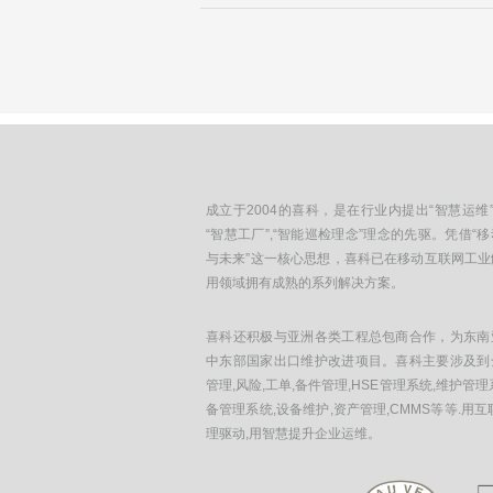
成立于2004的喜科，是在行业内提出“智慧运维”
“智慧工厂”,“智能巡检理念”理念的先驱。凭借“
与未来”这一核心思想，喜科已在移动互联网工业
用领域拥有成熟的系列解决方案。
喜科还积极与亚洲各类工程总包商合作，为东南
中东部国家出口维护改进项目。喜科主要涉及到
管理,风险,工单,备件管理,HSE管理系统,维护管理
备管理系统,设备维护,资产管理,CMMS等等.用互
理驱动,用智慧提升企业运维。