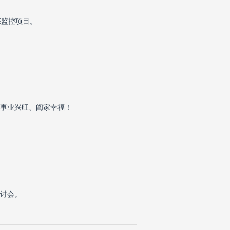
态监控项目。
事业兴旺、阖家幸福！
研讨会。