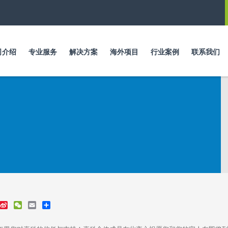
跳
转
到
主
要
司介绍
专业服务
解决方案
海外项目
行业案例
联系我们
内
容
S
W
E
S
i
e
m
h
n
C
a
a