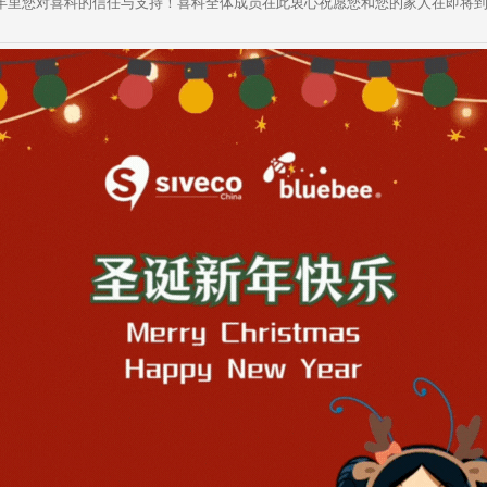
a
h
i
r
里您对喜科的信任与支持！喜科全体成员在此衷心祝愿您和您的家人在即将到
W
a
l
e
e
t
i
b
o