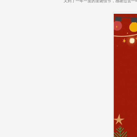
k
又到了一年一度的圣诞佳节，感谢过去一年
e
d
I
n