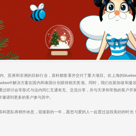
、亚洲和非洲的目标行业，喜科都签署并交付了重大项目。在上海的bluebe
ebee®解决方案在国内和泰国分别获得相关奖项。同时，我们在新加坡和曼谷设立
通过研讨会等形式与业内同仁互通有无、交流分享，并与天津和常熟的客户开展
并邀请到更多的客户参与其中。
科团队将稍作休息，迎接新的一年，愿您与爱的人一起度过这段美好的时光！