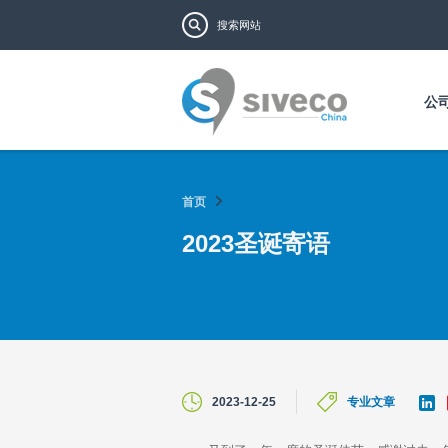
搜索表单
搜索
公
首页
2023圣诞寄语
L
2023-12-25
专业文章
i
n