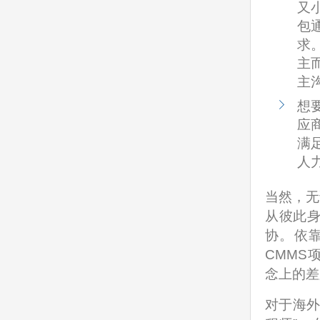
又
包
求
主
主
想
应
满
人
当然，无
从彼此
协。依
CMMS
念上的差
对于海外