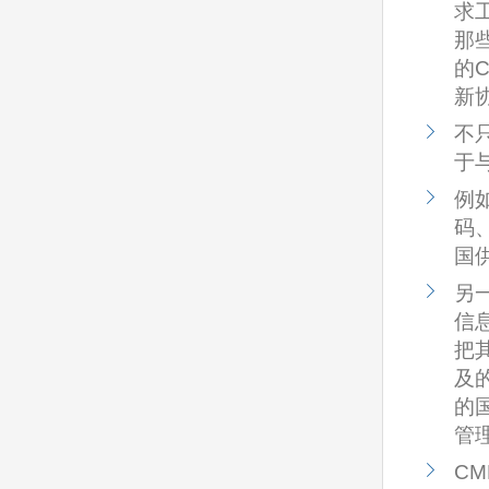
求
那
的
新
不
于
例
码
国
另
信
把
及的
的
管
C