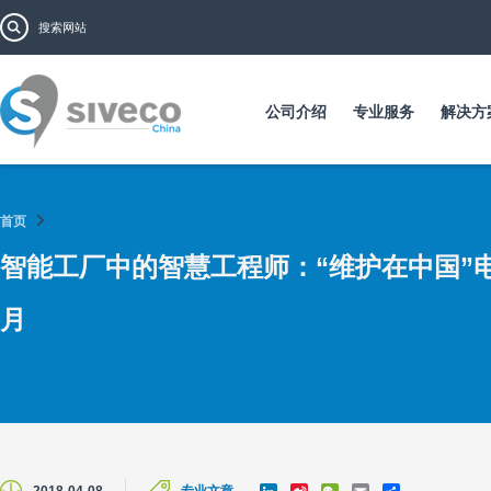
跳
搜索表单
搜索
转
到
主
要
公司介绍
专业服务
解决方
内
容
首页
智能工厂中的智慧工程师：“维护在中国”电
月
L
S
W
E
S