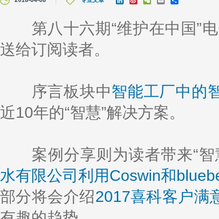
2018-04-08
专业文章
i
i
e
m
h
n
n
C
a
a
k
a
h
i
r
第八十六期“维护在中国”电子
e
W
a
l
e
d
e
t
送给订阅读者。
I
i
n
b
o
序言板块中
智能工厂中的
近10年的“智慧”解决方案。
案例分享则为读者带来“智慧
水有限公司利用Coswin和blu
部分将会介绍
2017喜科客户
有趣的趋势。