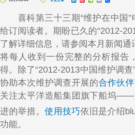
2013-06-04
专业文章
i
i
e
m
h
n
n
C
a
a
k
a
h
i
r
喜科第三十三期“维护在中国”电子
e
W
a
l
e
d
e
t
给订阅读者。期盼已久的“2012-
I
i
n
b
o
了解详细信息，请参阅本月新闻通讯
将每人收到一份完整的分析报告
得。除了“2012-2013中国维护调
协助本次维护调查开展的
合作伙伴
关注太平洋造船集团旗下船坞——
进的举措。
使用技巧
依旧是介绍blu
功能。