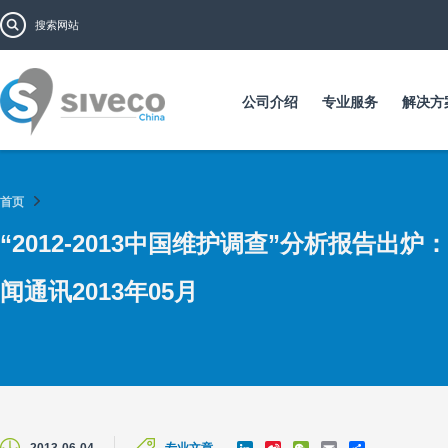
跳
搜索表单
搜索
转
到
主
要
公司介绍
专业服务
解决方
内
容
首页
“2012-2013中国维护调查”分析报告出
闻通讯2013年05月
L
S
W
E
S