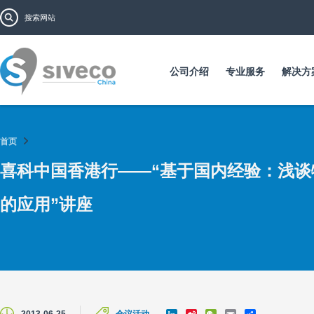
跳
搜索表单
搜索
转
到
主
要
公司介绍
专业服务
解决方
内
容
首页
喜科中国香港行——“基于国内经验：浅谈物
的应用”讲座
L
S
W
E
S