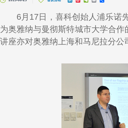
2013-06-25
会议活动
i
i
e
m
h
n
n
C
a
a
k
a
h
i
r
6月17日，喜科创始人浦乐诺先
e
W
a
l
e
d
e
t
为奥雅纳与曼彻斯特城市大学合作的
I
i
n
b
o
讲座亦对奥雅纳上海和马尼拉分公