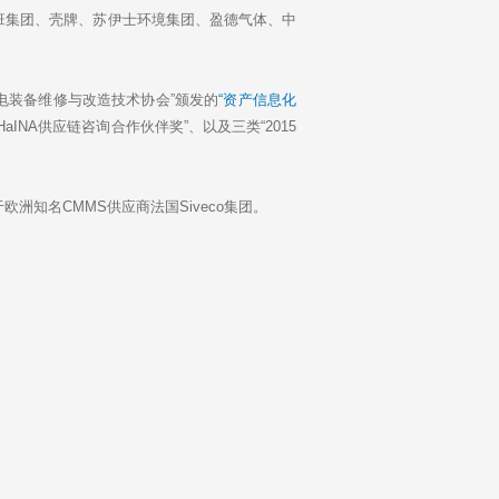
班集团、壳牌、苏伊士环境集团、盈德气体、中
机电装备维修与改造技术协会”颁发的
“资产信息化
HaINA供应链咨询合作伙伴奖”、以及三类“2015
知名CMMS供应商法国Siveco集团。