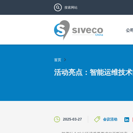
搜索表单
搜索
公
首页
活动亮点：智能运维技术
L
2025-03-27
会议活动
i
n