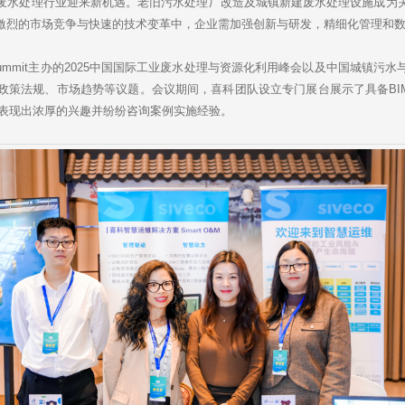
a
h
i
r
水处理行业迎来新机遇。老旧污水处理厂改造及城镇新建废水处理设施成为关
W
a
l
e
激烈的市场竞争与快速的技术变革中，企业需加强创新与研发，精细化管理和
e
t
i
b
T Summit主办的2025中国国际工业废水处理与资源化利用峰会以及中国城镇
o
策法规、市场趋势等议题。会议期间，喜科团队设立专门展台展示了具备BIM
此方案表现出浓厚的兴趣并纷纷咨询案例实施经验。