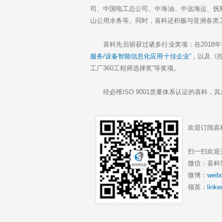
司、中国电工总公司、中海油、中远海运、抚
山公用水务等。同时，喜科还积极与亚洲各类
喜科先后斩获过诸多行业奖项：在2018年
服务/设备智能信息化应用十佳企业”
，以及《
工厂360工程师选择奖”等奖项。
经必维ISO 9001质量体系认证的喜科，其
欢迎订阅喜
扫一扫欢迎
微信：喜科Si
微博：
weib
领英：
link