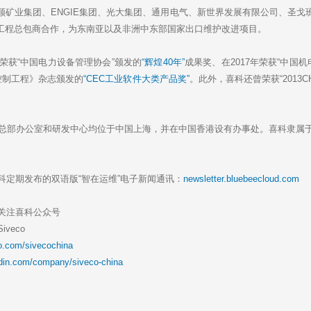
顺矿业集团、ENGIE集团、光大集团、通用电气、新世界发展有限公司、圣戈
工程总包商合作，为东南亚以及非洲中东部国家出口维护改进项目。
荣获“中国电力设备管理协会”颁发的
“辉煌40年”
成果奖、在2017年荣获“中国
控制工程》杂志颁发的
“CEC工业软件大类产品奖”
。此外，喜科还曾荣获“2013C
总部办公室和研发中心均位于中国上海，并在中国香港设有办事处。喜科隶属于欧洲
科定期发布的双语版“智在运维”电子新闻通讯：
newsletter.bluebeecloud.com
关注喜科公众号
veco
o.com/sivecochina
edin.com/company/siveco-china