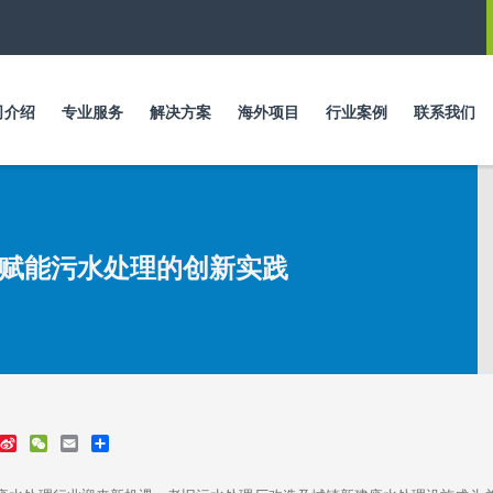
跳
转
到
主
要
司介绍
专业服务
解决方案
海外项目
行业案例
联系我们
内
容
赋能污水处理的创新实践
S
W
E
S
i
e
m
h
n
C
a
a