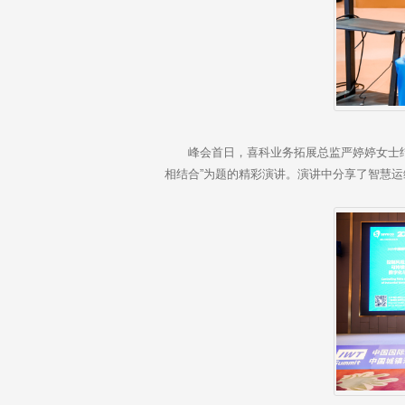
峰会首日，喜科业务拓展总监严婷婷女士结合
相结合”为题的精彩演讲。演讲中分享了智慧