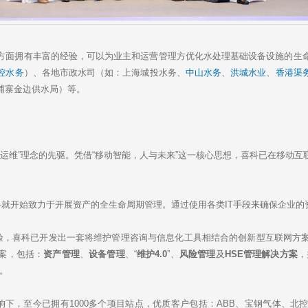
面拥有丰富的经验，可以为业主和运营管理方优化水处理基础设备设施的生命
控水务
）、各地市政水司（如：上海城投水务、
中山水务
、
洪城水业
、
香港渠
埔寨金边供水局）等。
慧运维”理念的先驱。凭借“移动智能，人与未来”这一核心思想，喜科已在移动
喜科就开始致力于开展资产的全生命周期管理。通过使用各类IT手段来确保企业
，喜科已开发出一套将维护管理咨询与信息化工具相结合的创新型互联网方
案，包括：
资产管理
、
设备管理
、“
维护4.0
”、
风险管理
及
HSE管理解决方案
，
。
下，至今已拥有1000多个项目站点，优质客户包括：ABB、宝钢气体、北