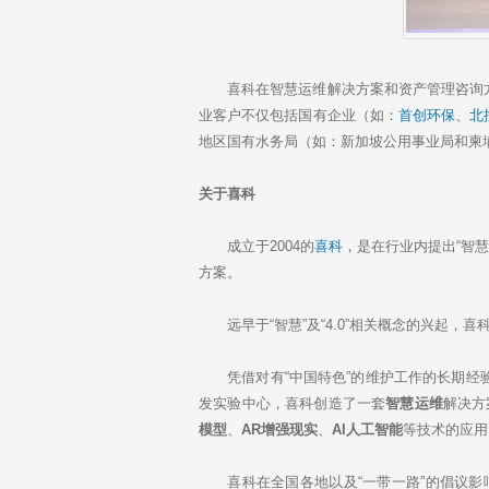
喜科在智慧运维解决方案和资产管理咨询方
业客户不仅包括国有企业（如：
首创环保
、
北
地区国有水务局（如：新加坡公用事业局和柬
关于喜科
成立于2004的
喜科
，是在行业内提出“智
方案。
远早于“智慧”及“4.0”相关概念的兴起，
凭借对有“中国特色”的维护工作的长期经验
发实验中心，喜科创造了一套
智慧运维
解决方
模型
、
AR增强现实
、
AI人工智能
等技术的应用
喜科在全国各地以及“一带一路”的倡议影响