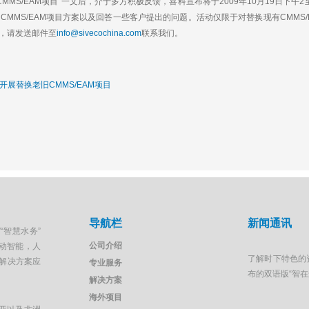
a
h
i
r
CMMS/EAM项目”一文后，介于多方积极反馈，喜科宣布将于2009年10月19日下
W
a
l
e
MMS/EAM项目方案以及回答一些客户提出的问题。活动仅限于对替换现有CMMS
e
t
，请发送邮件至
info@sivecochina.com
联系我们。
i
b
o
极开展替换老旧CMMS/EAM项目
导航栏
新闻通讯
“智慧水务”
公司介绍
移动智能，人
了解时下特色的
解决方案应
专业服务
布的双语版“智
解决方案
海外项目