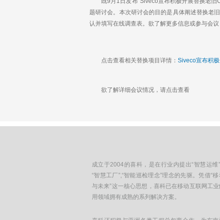
k
既9月1日发布“Siveco宣布积极开展替换老旧
e
题研讨会。本次研讨会的目的是具体阐述替换老旧C
d
认并填写在线调查表。欲了解更多信息或参与会议
I
n
点击查看相关替换项目详情：
Siveco宣布积
欲了解详细会议情况，请点击查看
成立于2004的喜科，是在行业内提出“智慧运维”
“智慧工厂”,“智能巡检理念”理念的先驱。凭借“
与未来”这一核心思想，喜科已在移动互联网工业
用领域拥有成熟的系列解决方案。