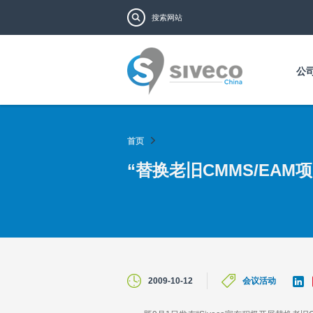
搜索表单
搜索
公
首页
“替换老旧CMMS/EAM
L
2009-10-12
会议活动
i
n