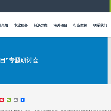
跳
转
到
主
要
司介绍
专业服务
解决方案
海外项目
行业案例
联系我们
内
容
项目”专题研讨会
S
W
E
S
i
e
m
h
n
C
a
a