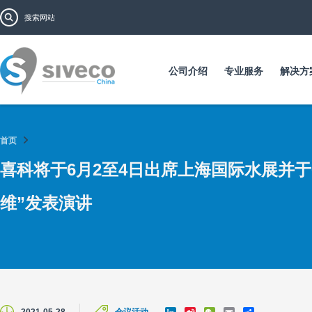
跳
搜索表单
搜索
转
到
主
要
公司介绍
专业服务
解决方
内
容
首页
喜科将于6月2至4日出席上海国际水展并于
维”发表演讲
L
S
W
E
S