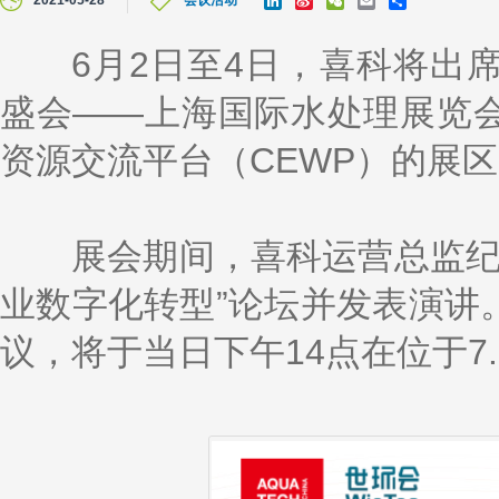
2021-05-28
会议活动
i
i
e
m
h
n
n
C
a
a
k
a
h
i
r
6月2日至4日，喜科将出席
e
W
a
l
e
d
e
t
盛会——上海国际水处理展览
I
i
n
b
o
资源交流平台（CEWP）的展区（
展会期间，喜科运营总监纪尧
业数字化转型”论坛并发表演讲
议，将于当日下午14点在位于7.