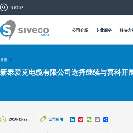
跳
搜索表单
搜索
转
到
主
要
公司介绍
专业服务
解决方
内
容
首页
新泰爱克电缆有限公司选择继续与喜科开
L
S
W
E
S
2010-11-22
公司新闻
i
i
e
m
h
n
n
C
a
a