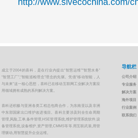
http://www.sivecochina.com/c
导航栏
成立于2004的喜科，是在行业内提出“智慧运维”“智慧水务”
公司介绍
“智慧工厂”,“智能巡检理念”理念的先驱。凭借“移动智能，人
与未来”这一核心思想，喜科已在移动互联网工业解决方案应
专业服务
用领域拥有成熟的系列解决方案。
解决方案
海外项目
喜科还积极与亚洲各类工程总包商合作，为东南亚以及非洲
行业案例
中东部国家出口维护改进项目。喜科主要涉及到全生命周期
联系我们
管理,风险,工单,备件管理,HSE管理系统,维护管理系统软件,设
备管理系统,设备维护,资产管理,CMMS等等.用互联武装,用管
理驱动,用智慧提升企业运维。