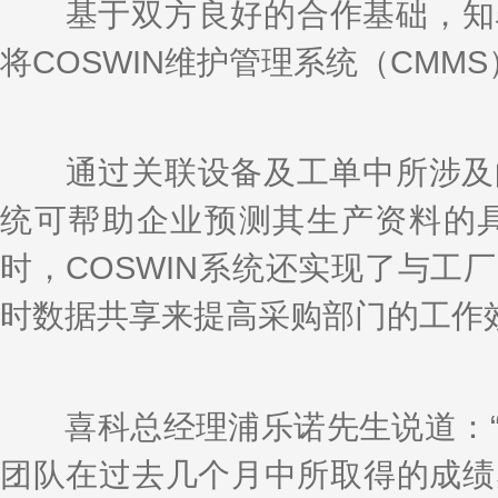
k
a
h
i
r
基于双方良好的合作基础，知名
e
W
a
l
e
d
e
t
将COSWIN维护管理系统（CM
I
i
n
b
o
通过关联设备及工单中所涉及的备
统可帮助企业预测其生产资料的
时，COSWIN系统还实现了与工
时数据共享来提高采购部门的工作
喜科总经理浦乐诺先生说道：“
团队在过去几个月中所取得的成绩