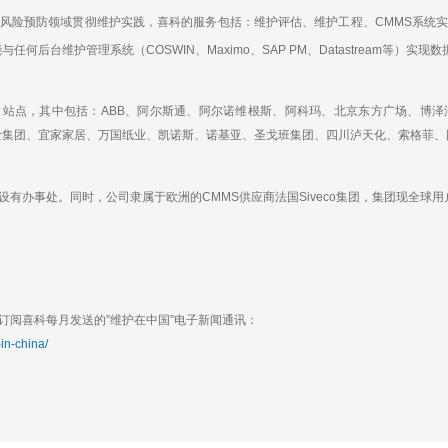
险预防领域贯彻维护实践，喜科的服务包括：维护评估、维护工程、CMMS系统实
何后台维护管理系统（COSWIN、Maximo、SAP PM、Datastream等）实现
目站点，其中包括：ABB、阿尔斯通、阿尔诺维根斯、阿科玛、北京东方广场、博泽
伊士集团、宜家家居、万国纸业、凯诺斯、诺基亚、圣戈班集团、四川泸天化、索格菲
事处。同时，公司隶属于欧洲的CMMS供应商法国Siveco集团，集团现全球用户数
阅喜科每月发送的”维护在中国”电子新闻通讯：
in-china/