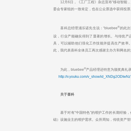
k
12月6日，《工厂工程》杂志宣布“移动智能，人与
e
委会专家组的一致肯定，也在公众票选中获得投票
d
I
n
®
喜科总经理浦乐诺先生说：“bluebee
的此次
设，行业产能确实得到了显著的增长。与传统产品不同
具，可以辅助他们强化工作技能并提高生产效率
此，我代表喜科全体员工再次感谢主办方和网名的
®
为此，bluebee
产品经理还特意为颁奖典礼
http://v.youku.com/v_show/id_XNDg2ODIwNz
关于喜科
基于对有”中国特色”的维护工作的长期经验，
础）设施业主的维护需求。众所周知，传统资产管