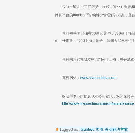
致力于辅助业主在维护、设施（物业）管理和风
®
计算平台的bluebee
移动维护管理解决方案，并能与任
喜科在中国已拥有60余家客户，600多个项
司、丹佛斯、2010上海世博会、法国天然气苏
喜科的总部和研发中心均在于上海，并在成都设有办
喜科网站：
www.sivecochina.com
欲获得专业维护意见和公司资讯，欢迎阅读并订
http://www.sivecochina.com/cn/maintenance-
Tagged as:
bluebee
,
奖项
,
移动解决方案