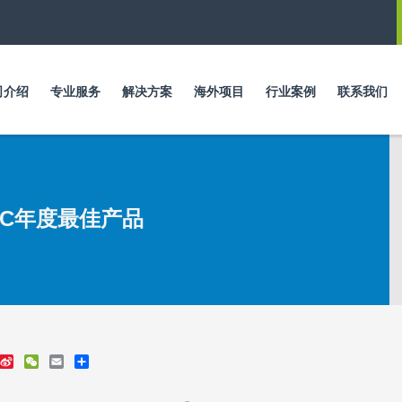
跳
转
到
主
要
司介绍
专业服务
解决方案
海外项目
行业案例
联系我们
内
容
年PEC年度最佳产品
S
W
E
S
i
e
m
h
n
C
a
a