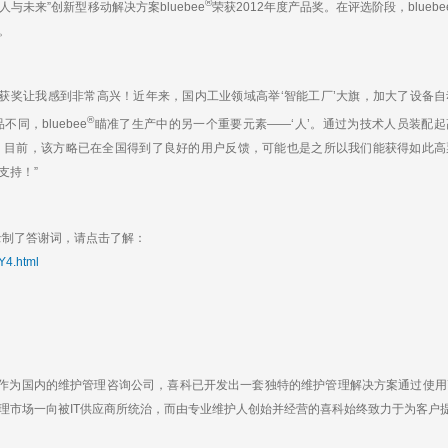
a
h
i
r
®
未来”创新型移动解决方案bluebee
荣获2012年度产品奖。在评选阶段，bluebe
W
a
l
e
。
e
t
i
b
o
获奖让我感到非常高兴！近年来，国内工业领域高举‘智能工厂’大旗，加大了设备
®
，bluebee
瞄准了生产中的另一个重要元素——‘人’。通过为技术人员装配
。目前，该方略已在全国得到了良好的用户反馈，可能也是之所以我们能获得如此高
支持！”
录制了答谢词，请点击了解：
Y4.html
作为国内的维护管理咨询公司，喜科已开发出一套独特的维护管理解决方案通过使用
理市场一向被IT供应商所统治，而由专业维护人创始并经营的喜科始终致力于为客户