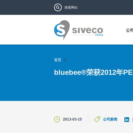
搜索表单
搜索
公
首页
bluebee®荣获2012
L
2013-03-15
公司新闻
i
n