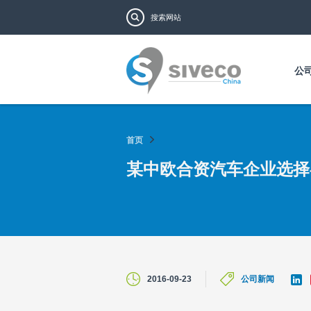
搜索表单
搜索
公
首页
某中欧合资汽车企业选择
L
2016-09-23
公司新闻
i
n