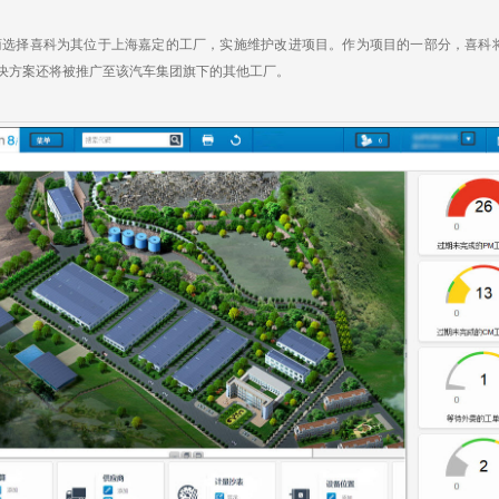
a
h
i
r
W
a
l
e
e
t
择喜科为其位于上海嘉定的工厂，实施维护改进项目。作为项目的一部分，喜科将为用
i
b
解决方案还将被推广至该汽车集团旗下的其他工厂。
o