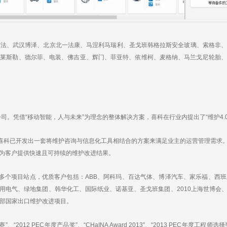
法、武汉博泽、北京北一法康、马涅利马瑞利、圣戈班韩格拉斯安全玻璃、索格非、
克莱斯勒、德尔菲、电装、佛吉亚、辉门、菲亚特、依维柯、麦格纳、马兰戈尼轮胎、
。凭借“移动智能，人与未来”为理念的整体解决方案，喜科在行业内提出了“维护4.0
科已开发出一套将维护咨询与信息化工具相结合的方案来满足业主的运营管理需求。
为客户提供快速且可持续的维护改进结果。
多个项目站点，优质客户包括：ABB、阿科玛、百达气体、博泽汽车、家乐福、西班
用电气、绿地集团、韩华化工、国际纸业、诺基亚、圣戈班集团、2010上海世博会
东部国家出口维护改进项目。
12 PEC年度产品奖”、“CHaINA Award 2013”、“2013 PEC年度工程师