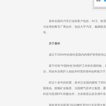
喜科在国内汽车行业的客户包括：ACS、欧雷
与全球的整车厂商合作，包括大宇汽车、戴姆勒
等。
关于喜科
成立于2004年的喜科是国内的维护管理咨询公司
基于对有“中国特色”的维护工作的长期经验，喜
治，而由专业维护人创始并经营的喜科始终致力于
经过十多年的积累，喜科已在国内拥有了850
国海油、抚顺矿业集团、法国燃气苏伊士集团、通
科还与亚洲EPC积极合作，为东南亚以及非洲中
喜科曾先后获得“2010摩托罗拉行业应用大奖赛”、“20