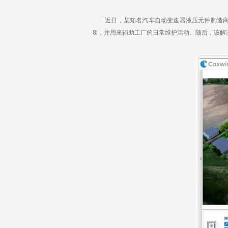
k
e
d
近日，某知名汽车自动变速器液压元件制造商选
I
n
8i，并用来辅助工厂的日常维护活动。随后，该