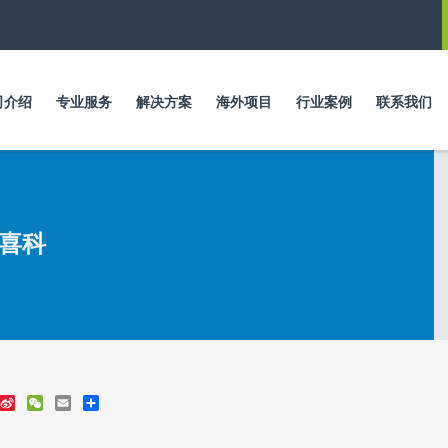
跳
转
到
主
要
司介绍
专业服务
解决方案
海外项目
行业案例
联系我们
内
容
喜科
S
W
E
S
i
e
m
h
n
C
a
a