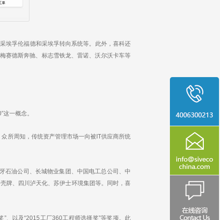
采埃孚伦福德和采埃孚转向系统等。此外，喜科还
梅赛德斯奔驰、标志雪铁龙、雷诺、沃尔沃卡车等
”这一概念。
众所周知，传统资产管理市场一向被IT供应商所统
牙石油公司、长城物业集团、中国电工总公司、中
、壳牌、四川泸天化、苏伊士环境集团等。同时，喜
选择奖”、以及“2015工厂360工程师选择奖”等奖项。此