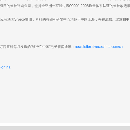
目的维护咨询公司，也是全亚洲一家通过ISO9001:2008质量体系认证的维护改进
商法国Siveco集团，喜科的总部和研发中心均位于中国上海，并在成都、北京和
阅喜科每月发送的“维护在中国”电子新闻通讯：
newsletter.sivecochina.com/cn
o-china