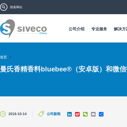
跳
搜索表单
搜索
转
到
主
要
公司介绍
专业服务
解决方
内
容
首页
曼氏香精香料bluebee®（安卓版）和微
L
S
W
E
S
2016-10-14
公司新闻
i
i
e
m
h
n
n
C
a
a