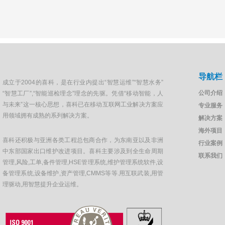
导航栏
成立于2004的喜科，是在行业内提出“智慧运维”“智慧水务”
公司介绍
“智慧工厂”,“智能巡检理念”理念的先驱。凭借“移动智能，人
与未来”这一核心思想，喜科已在移动互联网工业解决方案应
专业服务
用领域拥有成熟的系列解决方案。
解决方案
海外项目
喜科还积极与亚洲各类工程总包商合作，为东南亚以及非洲
行业案例
中东部国家出口维护改进项目。喜科主要涉及到全生命周期
联系我们
管理,风险,工单,备件管理,HSE管理系统,维护管理系统软件,设
备管理系统,设备维护,资产管理,CMMS等等.用互联武装,用管
理驱动,用智慧提升企业运维。