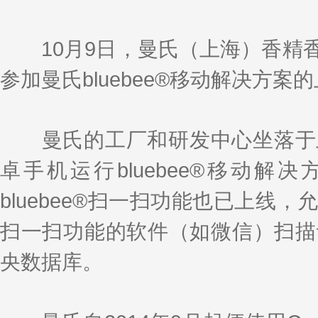
k
a
h
i
r
e
W
a
l
e
d
e
t
I
i
10月9日，曼氏（上海）香精香
n
b
o
参加曼氏bluebee®移动解决方案
曼氏的工厂和研发中心坐落于上
卓手机运行bluebee®移动
bluebee®扫一扫功能也已上
扫一扫功能的软件（如微信）扫描
央数据库。