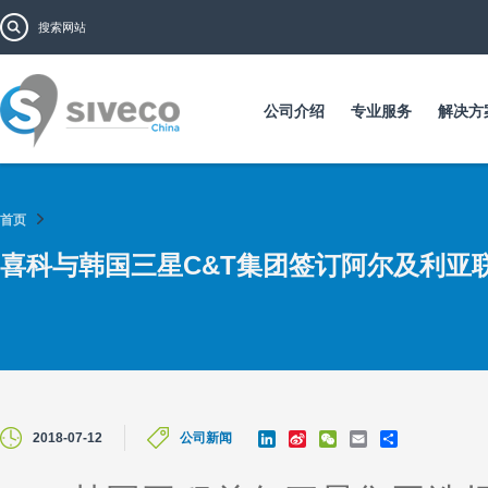
跳
搜索表单
搜索
转
到
主
要
公司介绍
专业服务
解决方
内
容
首页
喜科与韩国三星C&T集团签订阿尔及利亚
L
S
W
E
S
2018-07-12
公司新闻
i
i
e
m
h
n
n
C
a
a