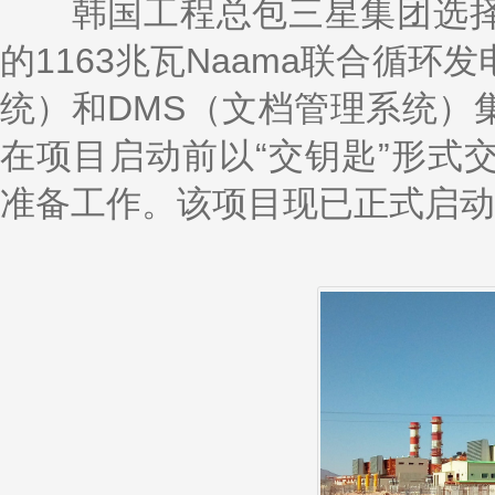
k
a
h
i
r
韩国工程总包三星集团选择
e
W
a
l
e
d
e
t
的1163兆瓦Naama联合循环
I
i
n
b
o
统）和DMS（文档管理系统）
在项目启动前以“交钥匙”形式
准备工作。该项目现已正式启动