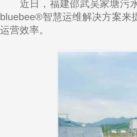
k
a
h
i
r
近日，福建邵武吴家塘污水
e
W
a
l
e
d
e
t
bluebee®智慧运维解决方
I
i
n
b
o
运营效率。