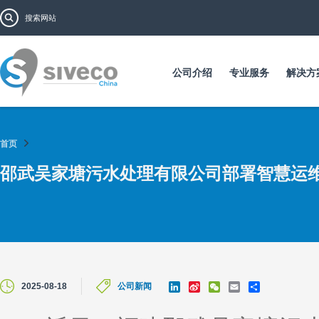
跳
搜索表单
搜索
转
到
主
要
公司介绍
专业服务
解决方
内
容
首页
邵武吴家塘污水处理有限公司部署智慧运
L
S
W
E
S
2025-08-18
公司新闻
i
i
e
m
h
n
n
C
a
a