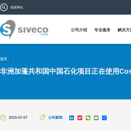
跳
搜索表单
搜索
转
到
主
要
公司介绍
专业服务
解决方
内
容
首页
非洲加蓬共和国中国石化项目正在使用Cosw
L
S
W
E
S
2015-07-07
公司新闻
i
i
e
m
h
n
n
C
a
a