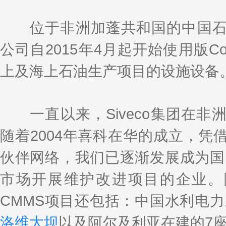
k
a
h
i
r
e
W
a
l
e
d
e
t
位于非洲加蓬共和国的中国石
I
i
n
b
o
公司自2015年4月起开始使用版Cos
上及海上石油生产项目的设施设备
一直以来，Siveco集团在非
随着2004年喜科在华的成立，凭
伙伴网络，我们已逐渐发展成为国
市场开展维护改进项目的企业。
CMMS项目还包括：中国水利电
洛维大坝
以及阿尔及利亚在建的7