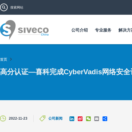
跳
搜索表单
搜索
转
到
主
要
公司介绍
专业服务
解决方
内
容
首页
高分认证—喜科完成CyberVadis网络安
L
S
W
E
S
2022-11-23
公司新闻
i
i
e
m
h
n
n
C
a
a