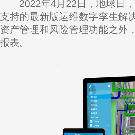
k
a
h
i
r
2022年4月22日，地球日，喜
e
W
a
l
e
d
e
t
支持的最新版运维数字孪生解
I
i
n
b
o
资产管理和风险管理功能之外
报表。