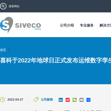
跳
搜索表单
搜索
转
到
主
要
公司介绍
专业服务
解决方
内
容
首页
喜科于2022年地球日正式发布运维数字孪
L
S
W
E
S
2022-04-27
公司新闻
i
i
e
m
h
n
n
C
a
a