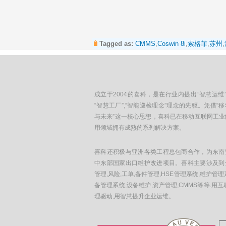
Tagged as:
CMMS
,
Coswin 8i
,
索格菲
,
苏州
,
成立于2004的喜科，是在行业内提出“智慧运维”
“智慧工厂”,“智能巡检理念”理念的先驱。凭借“
与未来”这一核心思想，喜科已在移动互联网工业
用领域拥有成熟的系列解决方案。
喜科还积极与亚洲各类工程总包商合作，为东南
中东部国家出口维护改进项目。喜科主要涉及到
管理,风险,工单,备件管理,HSE管理系统,维护管理
备管理系统,设备维护,资产管理,CMMS等等.用互
理驱动,用智慧提升企业运维。