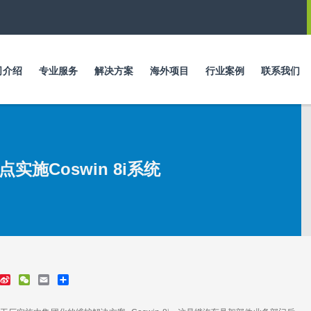
跳
转
到
主
要
司介绍
专业服务
解决方案
海外项目
行业案例
联系我们
内
容
施Coswin 8i系统
S
W
E
S
i
e
m
h
n
C
a
a