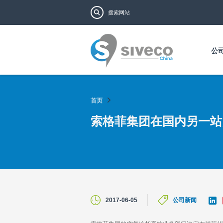
搜索表单
搜索
公
首页
索格菲集团在国内另一站点实
L
2017-06-05
公司新闻
i
n