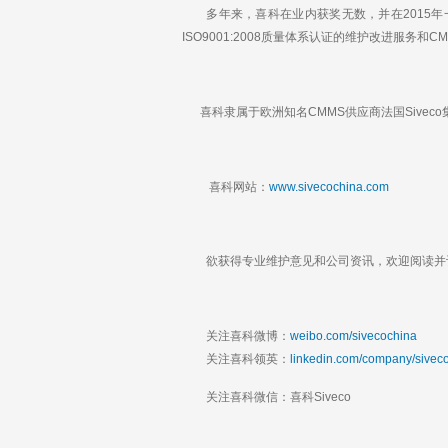
多年来，喜科在业内获奖无数，并在2015年一
ISO9001:2008质量体系认证的维护改进服务和
喜科隶属于欧洲知名CMMS供应商法国Siveco
喜科网站：
www.sivecochina.com
欲获得专业维护意见和公司资讯，欢迎阅读并订
关注喜科微博：
weibo.com/sivecochina
关注喜科领英：
linkedin.com/company/sivec
关注喜科微信：喜科Siveco