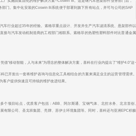
a
h
i
r
实施由集团化的维护解决方案--Coswin 8i。这是继汽车悬架部件业务部门后，
W
a
l
e
业务部门。集中化安装的Coswin 8i系统便于部署到旗下所有站点，并可与公司的SAP
e
t
i
b
o
汽车行业超过35年的经验。索格菲重点设计、开发并生产汽车滤清系统、悬架部件
，直接与汽车发动机制造商的工程部门相联系。索格菲的热塑性塑料部件对比普通金属
凭借“移动智能，人与未来”为理念的整体解决方案，喜科在行业内提出了“维护4.0”这
科已开发出一套将维护咨询与信息化工具相结合的方案来满足业主的运营管理需求。
为客户提供快速且可持续的维护改进结果。
多个项目站点，优质客户包括：ABB、阿尔斯通、宝钢气体、北控水务、北京首创
界发展有限公司、圣戈班集团、壳牌、苏伊士环境集团等。同时，喜科还与亚洲EPC积