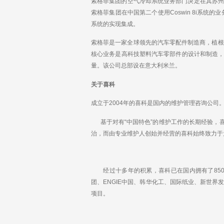
k
索格菲集团的空气冷却系统业务部门决定在其苏州工厂
e
索格菲集团在中国第二个使用Coswin 8i系统的
d
系统的实现集成。
I
n
索格菲是一家全球领先的汽车零配件制造商，植根
核心业务是高科技塑料汽车零部件的设计和制造
量。该公司总部设在意大利米兰。
关于喜科
成立于2004年的喜科是国内的维护管理咨询公司。
基于对有“中国特色”的维护工作的长期经验，喜
治，而由专业维护人创始并经营的喜科始终致力于
经过十多年的积累，喜科已在国内拥有了850
团、ENGIE中国、韩华化工、国际纸业、新世
项目。