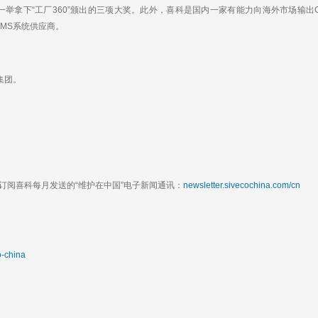
举拿下“工厂360”颁出的三项大奖。此外，喜科是国内一家有能力向海外市场输出
CMMS系统供应商。
集团。
阅喜科每月发送的“维护在中国”电子新闻通讯：
newsletter.sivecochina.com/cn
o-china