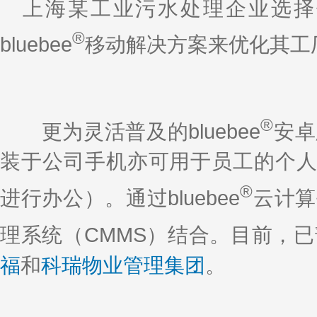
k
a
h
i
r
上海某工业污水处理企业选择使
e
W
a
l
e
d
e
t
®
I
i
bluebee
移动解决方案来优化其工
n
b
o
®
更为灵活普及的bluebee
安卓
装于公司手机亦可用于员工的个人
®
进行办公）。通过bluebee
云计算
理系统（CMMS）结合。目前，已部署
福
和
科瑞物业管理集团
。