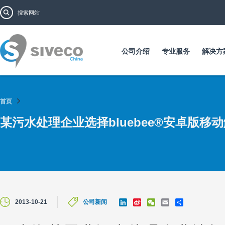
跳
搜索表单
搜索
转
到
主
要
公司介绍
专业服务
解决方
内
容
首页
某污水处理企业选择bluebee®安卓版移
L
S
W
E
S
2013-10-21
公司新闻
i
i
e
m
h
n
n
C
a
a