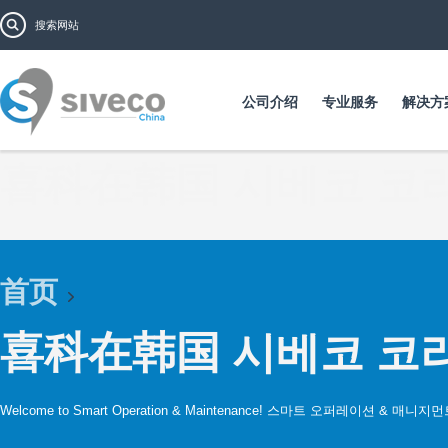
跳
搜索表单
搜索
转
到
主
要
公司介绍
专业服务
解决方
内
容
喜科在韩国 시베코 코
首页
喜科在韩国 시베코 코
Welcome to Smart Operation & Maintenance! 스마트 오퍼레이션 & 