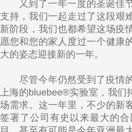
k
a
h
i
r
又到了一年一度的圣诞佳节
e
W
a
l
e
d
e
t
支持，我们一起走过了这段艰
I
i
n
b
o
新阶段，我们也都希望这场疫
愿您和您的家人度过一个健康
大的姿态迎接新的一年。
尽管今年仍然受到了疫情的
上海的bluebee®实验室，
场需求。这一年里，不少的新
签署了公司有史以来最大的合
目，甚至有可能是今年亚洲最大