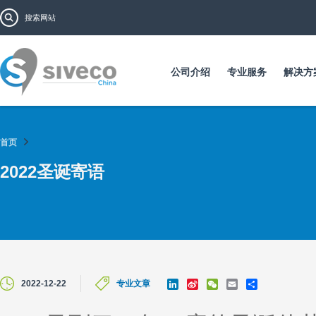
跳
搜索表单
搜索
转
到
主
要
公司介绍
专业服务
解决方
内
容
首页
2022圣诞寄语
L
S
W
E
S
2022-12-22
专业文章
i
i
e
m
h
n
n
C
a
a