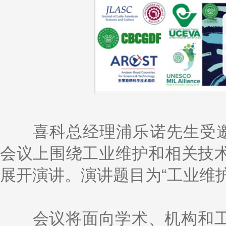
k
a
h
i
r
e
W
a
l
e
d
e
t
I
i
n
b
o
喜科总经理浦乐诺先生受邀将
会议上围绕工业维护和相关技
展开演讲。演讲题目为“工业维护
会议将面向学术、机构和工