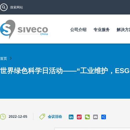
跳
搜索表单
搜索
转
到
主
要
公司介绍
专业服务
解决方
内
容
首页
世界绿色科学日活动——“工业维护，ESG的
L
S
W
E
S
2022-12-05
会议活动
i
i
e
m
h
n
n
C
a
a