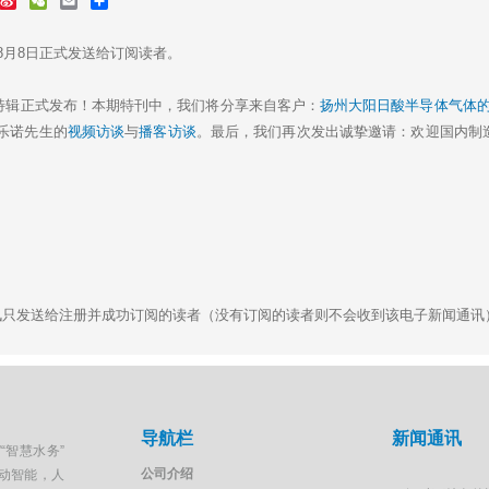
i
e
m
h
n
C
a
a
a
h
i
r
8月8日正式发送给订阅读者。
W
a
l
e
e
t
i
日特辑正式发布！本期特刊中，我们将分享来自客户：
扬州大阳日酸半导体气体
b
乐诺先生的
视频访谈
与
播客访谈
。最后，我们再次发出诚挚邀请：欢迎国内制
o
通讯只发送给注册并成功订阅的读者（没有订阅的读者则不会收到该电子新闻通讯
导航栏
新闻通讯
“智慧水务”
公司介绍
移动智能，人