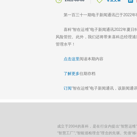
2022-08-08
专业文章
i
n
k
第一百三十一期电子新闻通讯已于2022年
e
d
I
喜科“智在运维”电子新闻通讯2022年夏
n
风险管控。此外，我们还将带来喜科总经理浦
管理水平！
点击这里
阅读本期内容
了解更多
往期存档
订阅
“智在运维”电子新闻通讯，该新闻
成立于2004的喜科，是在行业内提出“智慧运维”
“智慧工厂”,“智能巡检理念”理念的先驱。凭借“