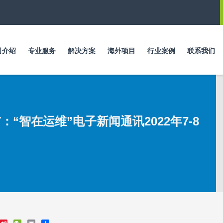
跳
转
到
主
要
司介绍
专业服务
解决方案
海外项目
行业案例
联系我们
内
容
：“智在运维”电子新闻通讯2022年7-8
S
W
E
S