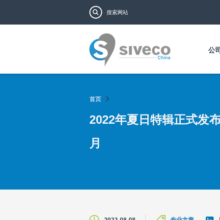
搜索表单
搜索
公
首页
2022年夏日特辑正式发布
月
L