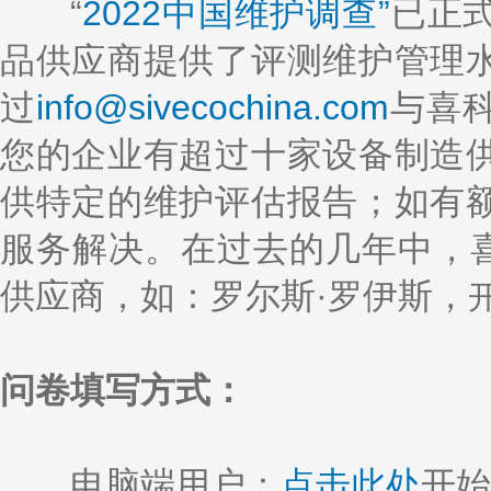
k
a
h
i
r
“
2022中国维护调查”
已正
e
W
a
l
e
d
e
t
品供应商提供了评测维护管理
I
i
n
b
o
过
info@sivecochina.com
与喜
您的企业有超过十家设备制造
供特定的维护评估报告；如有
服务解决。在过去的几年中，喜
供应商，如：罗尔斯·罗伊斯，
问卷填写方式：
电脑端用户：
点击此处
开始