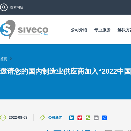
跳
搜索表单
搜索
转
到
主
要
公司介绍
专业服务
解决方
内
容
首页
邀请您的国内制造业供应商加入“2022中
L
S
W
E
S
2022-08-03
公司新闻
i
i
e
m
h
n
n
C
a
a